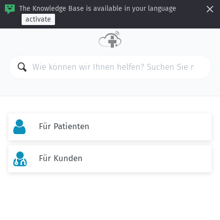
The Knowledge Base is available in your language
activate

Für Patienten

Für Kunden